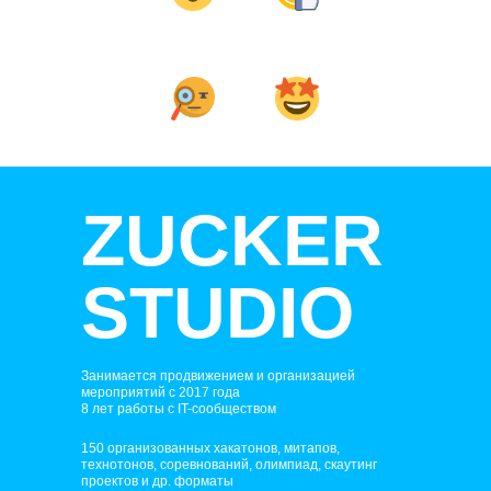
Увеличение
Организация
лояльности
мероприятий
к вашему бренду
Привлечение
Создание
аудитории
комьюнити
ZUCKER
STUDIO
Занимается продвижением и организацией
мероприятий с 2017 года
8 лет работы с IT-сообществом
150 организованных хакатонов, митапов,
технотонов, соревнований, олимпиад, скаутинг
проектов и др. форматы