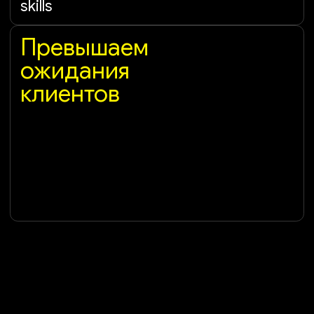
Ищете работу?
Оставьте резюме!
Оставить заявку
Порекомендуйте
IT-специалиста
и получите
вознаграждение
*Если ваша рекомендация окажется
успешной — вы сможете получить
бонус: до 100 000 рублей,
в зависимости от позиции нанятого
специалиста
Оставить заявку