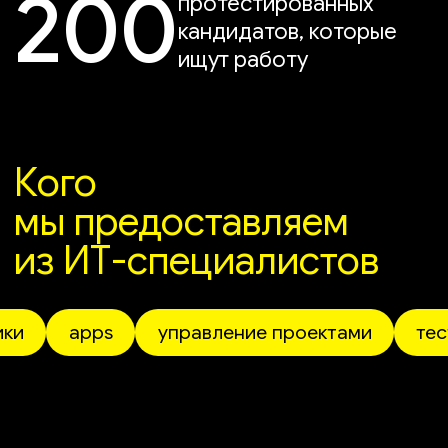
преимущества
Знание рынка ИТ
Мы можем объяснить ИТ-
специалисту всю специфику
вакансии и проектов, которые ему
необходимо вести. Мы говорим
на одном языке с ИТ-
профессионалами
Мы не перекупаем
кандидатов
Мы за этичный подход на рынке.
Знаем по личному опыту, как сложно
находить подходящих кандидатов,
поэтому работаем только с теми, кто
находится в поиске работы
Выводим сотрудников
с разными скиллами
(навыками)