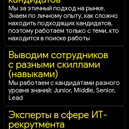
skills
Превышаем
ожидания
клиентов