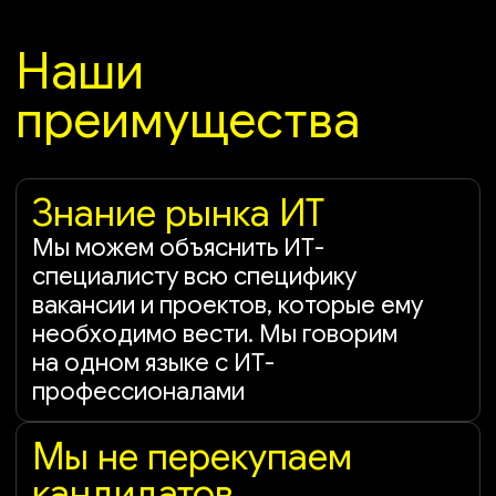
Мы работаем с кандидатами разного
уровня знаний: Junior, Middle, Senior,
Lead
Эксперты в сфере ИТ-
рекрутмента
Умеем искать кандидатов везде:
от LinkedIN до Kaggle. У нас есть
своя проверенная база, которая
постоянно пополняется ИТ-
специалистами со всего мира.
Помогаем найти специалистов
на удалённую работу или провести
релокацию
Вы получаете
протестированных
кандидатов
Мы единственная компания, которая
проводит техническое тестирование
потенциальных сотрудников.
Проверим кандидатов на soft и hard